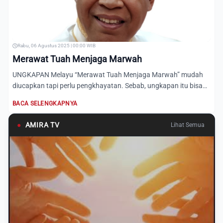
Rabu, 06 Agustus 2025 | 00:00 WIB
Merawat Tuah Menjaga Marwah
UNGKAPAN Melayu “Merawat Tuah Menjaga Marwah” mudah
diucapkan tapi perlu pengkhayatan. Sebab, ungkapan itu bisa
dipandan...
BACA SELENGKAPNYA
●
AMIRA TV
Lihat Semua