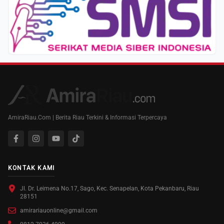
AmiraRiau.Com | Berita Riau Terkini & Informasi Terpercaya
KONTAK KAMI
Jl. Dr. Leimena No.17, Sago, Kec. Senapelan, Kota Pekanbaru, Riau
28151
amirariauonline@gmail.com