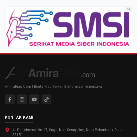
Ad
AmiraRiau.Com | Berita Riau Terkini & Informasi Terpercaya
KONTAK KAMI
Jl. Dr. Leimena No.17, Sago, Kec. Senapelan, Kota Pekanbaru, Riau
28151