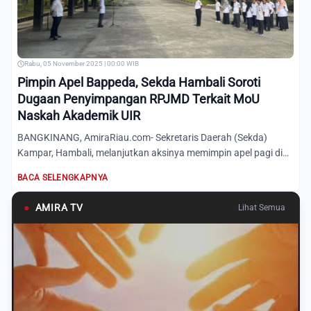
Rabu, 05 November 2025 | 00:00 WIB
Pimpin Apel Bappeda, Sekda Hambali Soroti
Dugaan Penyimpangan RPJMD Terkait MoU
Naskah Akademik UIR
BANGKINANG, AmiraRiau.com- Sekretaris Daerah (Sekda)
Kampar, Hambali, melanjutkan aksinya memimpin apel pagi di
lingkung...
BACA SELENGKAPNYA
●
AMIRA TV
Lihat Semua