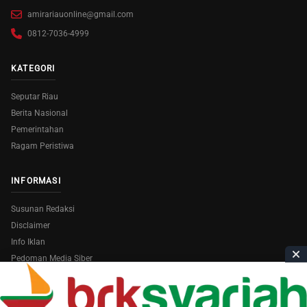
amirariauonline@gmail.com
0812-7036-4999
KATEGORI
Seputar Riau
Berita Nasional
Pemerintahan
Ragam Peristiwa
INFORMASI
Susunan Redaksi
Disclaimer
Info Iklan
Pedoman Media Siber