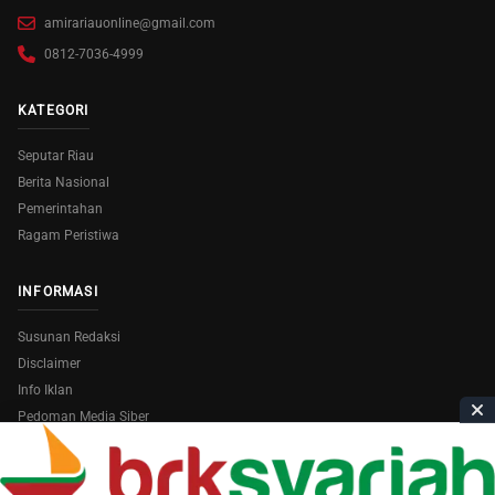
amirariauonline@gmail.com
0812-7036-4999
KATEGORI
Seputar Riau
Berita Nasional
Pemerintahan
Ragam Peristiwa
INFORMASI
Susunan Redaksi
Disclaimer
Info Iklan
Pedoman Media Siber