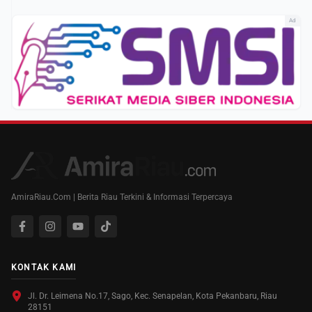
Ad
AmiraRiau.Com | Berita Riau Terkini & Informasi Terpercaya
KONTAK KAMI
Jl. Dr. Leimena No.17, Sago, Kec. Senapelan, Kota Pekanbaru, Riau
28151