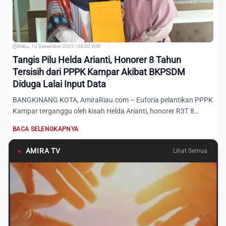
Rabu, 10 Desember 2025 | 00:00 WIB
Tangis Pilu Helda Arianti, Honorer 8 Tahun
Tersisih dari PPPK Kampar Akibat BKPSDM
Diduga Lalai Input Data
BANGKINANG KOTA, AmiraRiau.com – Euforia pelantikan PPPK
Kampar terganggu oleh kisah Helda Arianti, honorer R3T 8
tahun...
BACA SELENGKAPNYA
●
AMIRA TV
Lihat Semua