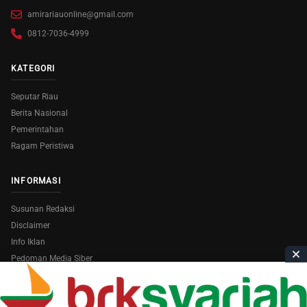
amirariauonline@gmail.com
0812-7036-4999
KATEGORI
Seputar Riau
Berita Nasional
Pemerintahan
Ragam Peristiwa
INFORMASI
Susunan Redaksi
Disclaimer
Info Iklan
Pedoman Media Siber