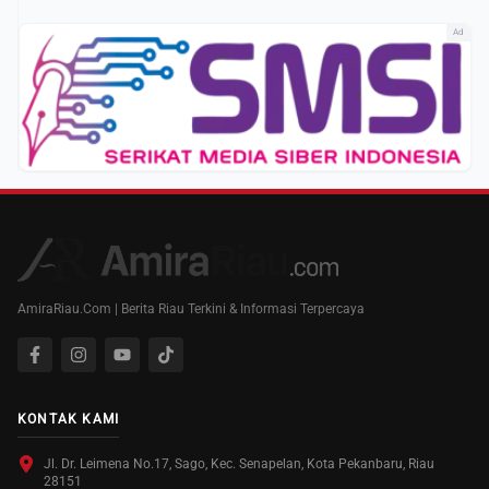
Ad
AmiraRiau.Com | Berita Riau Terkini & Informasi Terpercaya
KONTAK KAMI
Jl. Dr. Leimena No.17, Sago, Kec. Senapelan, Kota Pekanbaru, Riau
28151