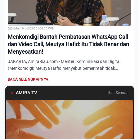
Sabtu, 19 Juli 2025 | 00:00 WIB
Menkomdigi Bantah Pembatasan WhatsApp Call
dan Video Call, Meutya Hafid: Itu Tidak Benar dan
Menyesatkan!
JAKARTA, AmiraRiau.com - Menteri Komunikasi dan Digital
(Menkomdigi) Meutya Hafid menyebut pemerintah tidak
mempunyai re...
BACA SELENGKAPNYA
●
AMIRA TV
Lihat Semua