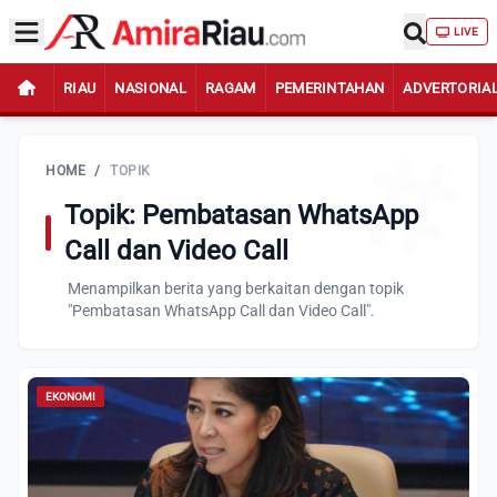
LIVE
RIAU
NASIONAL
RAGAM
PEMERINTAHAN
ADVERTORIA
HOME
/
TOPIK
Topik: Pembatasan WhatsApp
Call dan Video Call
Menampilkan berita yang berkaitan dengan topik
"Pembatasan WhatsApp Call dan Video Call".
EKONOMI