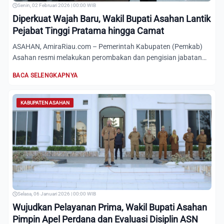
Senin, 02 Februari 2026 | 00:00 WIB
Diperkuat Wajah Baru, Wakil Bupati Asahan Lantik
Pejabat Tinggi Pratama hingga Camat
ASAHAN, AmiraRiau.com – Pemerintah Kabupaten (Pemkab)
Asahan resmi melakukan perombakan dan pengisian jabatan
strategis...
BACA SELENGKAPNYA
KABUPATEN ASAHAN
Selasa, 06 Januari 2026 | 00:00 WIB
Wujudkan Pelayanan Prima, Wakil Bupati Asahan
Pimpin Apel Perdana dan Evaluasi Disiplin ASN