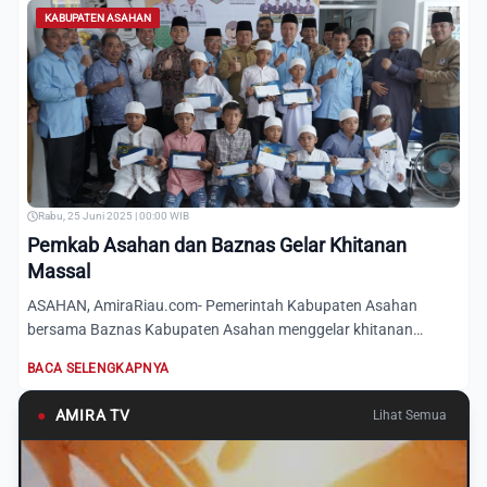
KABUPATEN ASAHAN
Rabu, 25 Juni 2025 | 00:00 WIB
Pemkab Asahan dan Baznas Gelar Khitanan
Massal
ASAHAN, AmiraRiau.com- Pemerintah Kabupaten Asahan
bersama Baznas Kabupaten Asahan menggelar khitanan
massal yang bertem...
BACA SELENGKAPNYA
●
AMIRA TV
Lihat Semua