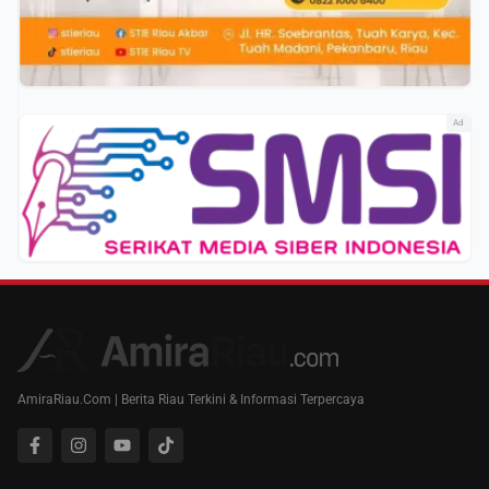
Ad
AmiraRiau.Com | Berita Riau Terkini & Informasi Terpercaya