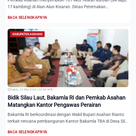
Pemkab Asahan menyembelih 101 ekor hewan kurban (84 sapi,
17 kambing) di Alun-Alun Kisaran. Dinas Peternakan
memastikan...
BACA SELENGKAPNYA
KABUPATEN ASAHAN
Sabtu, 23 Mei 2026 | 00:58 WIB
Bidik Silau Laut, Bakamla RI dan Pemkab Asahan
Matangkan Kantor Pengawas Perairan
Bakamla RI berkoordinasi dengan Wakil Bupati Asahan Rianto
terkait rencana pembangunan Kantor Bakamla TBA di Desa Silo
B...
BACA SELENGKAPNYA