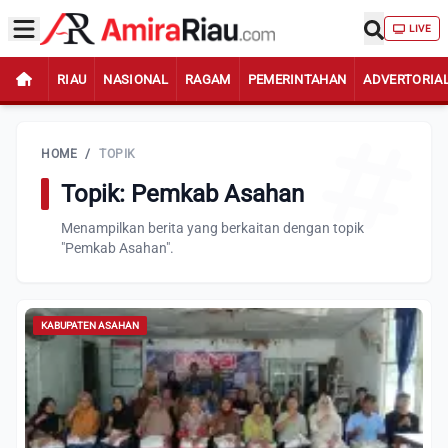
LIVE
RIAU
NASIONAL
RAGAM
PEMERINTAHAN
ADVERTORIA
HOME
/
TOPIK
Topik: Pemkab Asahan
Menampilkan berita yang berkaitan dengan topik
"Pemkab Asahan".
KABUPATEN ASAHAN