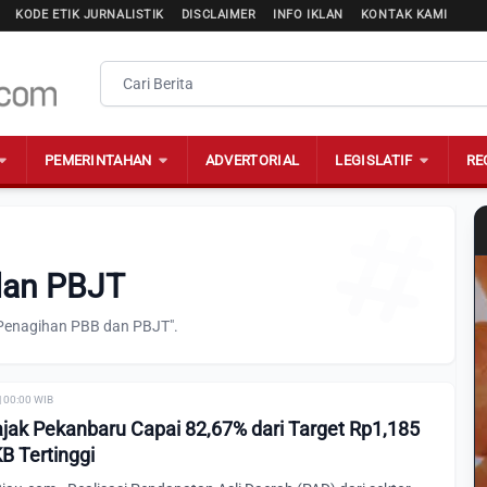
KODE ETIK JURNALISTIK
DISCLAIMER
INFO IKLAN
KONTAK KAMI
PEMERINTAHAN
ADVERTORIAL
LEGISLATIF
RE
dan PBJT
"Penagihan PBB dan PBJT".
| 00:00 WIB
ajak Pekanbaru Capai 82,67% dari Target Rp1,185
KB Tertinggi