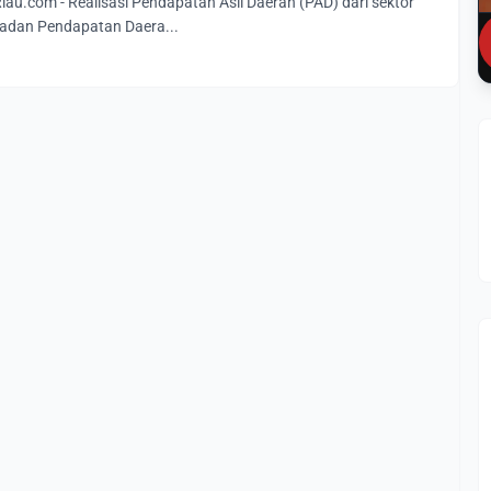
u.com - Realisasi Pendapatan Asli Daerah (PAD) dari sektor
Badan Pendapatan Daera...