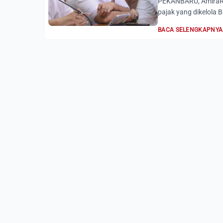
PEKANBARU, AmiraRia
pajak yang dikelola 
BACA SELENGKAPNYA