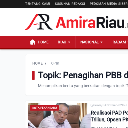
TENTANG KAMI
SUSUNAN REDAKSI
PEDOMAN MEDIA SIBER
HOME
RIAU
NASIONAL
RAGAM
HOME
/
TOPIK
Topik: Penagihan PBB 
Menampilkan berita yang berkaitan dengan topik 
Selasa, 04 November 2025 
KOTA PEKANBARU
Realisasi PAD P
Triliun, Opsen P