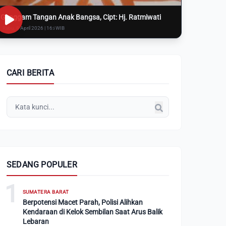
Genggam Tangan Anak Bangsa, Cipt: Hj. Ratmiwati
Rabu, 8 April 2026 | 16:i WIB
CARI BERITA
SEDANG POPULER
1
SUMATERA BARAT
Berpotensi Macet Parah, Polisi Alihkan
Kendaraan di Kelok Sembilan Saat Arus Balik
Lebaran