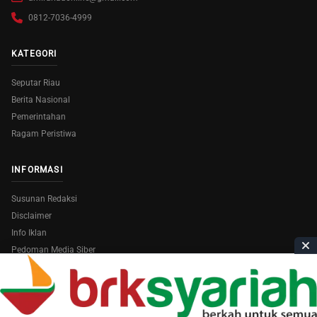
0812-7036-4999
KATEGORI
Seputar Riau
Berita Nasional
Pemerintahan
Ragam Peristiwa
INFORMASI
Susunan Redaksi
Disclaimer
Info Iklan
Pedoman Media Siber
Copyright © 2026
AmiraRiau.com
. All Rights Reserved.