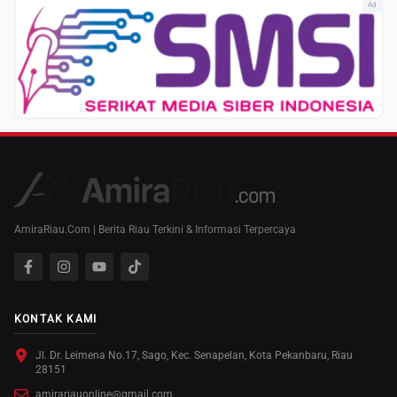
Ad
AmiraRiau.Com | Berita Riau Terkini & Informasi Terpercaya
KONTAK KAMI
Jl. Dr. Leimena No.17, Sago, Kec. Senapelan, Kota Pekanbaru, Riau
28151
amirariauonline@gmail.com