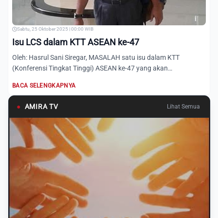
Sabtu, 25 Oktober 2025 | 00:00 WIB
Isu LCS dalam KTT ASEAN ke-47
Oleh: Hasrul Sani Siregar, MASALAH satu isu dalam KTT
(Konferensi Tingkat Tinggi) ASEAN ke-47 yang akan
berlangsung di K...
BACA SELENGKAPNYA
●
AMIRA TV
Lihat Semua