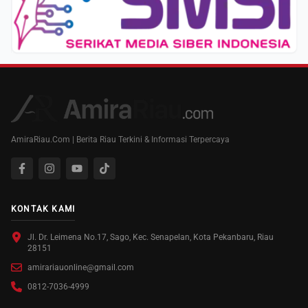
AmiraRiau.Com | Berita Riau Terkini & Informasi Terpercaya
KONTAK KAMI
Jl. Dr. Leimena No.17, Sago, Kec. Senapelan, Kota Pekanbaru, Riau
28151
amirariauonline@gmail.com
0812-7036-4999