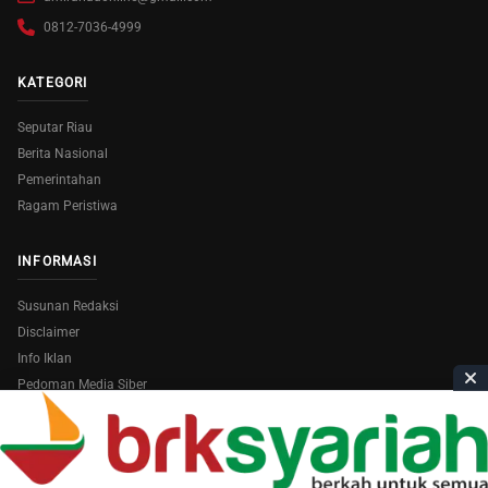
0812-7036-4999
KATEGORI
Seputar Riau
Berita Nasional
Pemerintahan
Ragam Peristiwa
INFORMASI
Susunan Redaksi
Disclaimer
Info Iklan
Pedoman Media Siber
Copyright © 2026
AmiraRiau.com
. All Rights Reserved.