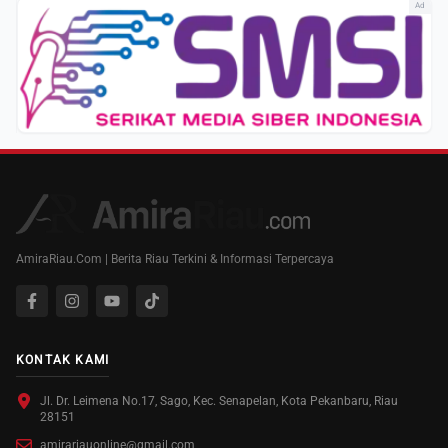
Ad
AmiraRiau.Com | Berita Riau Terkini & Informasi Terpercaya
KONTAK KAMI
Jl. Dr. Leimena No.17, Sago, Kec. Senapelan, Kota Pekanbaru, Riau
28151
amirariauonline@gmail.com