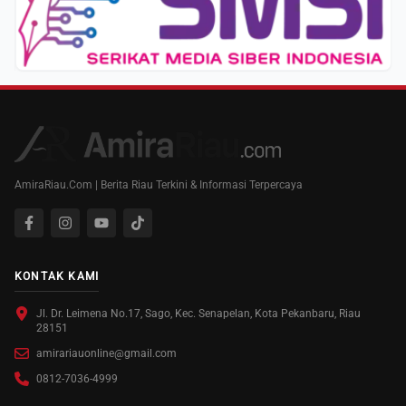
AmiraRiau.Com | Berita Riau Terkini & Informasi Terpercaya
KONTAK KAMI
Jl. Dr. Leimena No.17, Sago, Kec. Senapelan, Kota Pekanbaru, Riau
28151
amirariauonline@gmail.com
0812-7036-4999