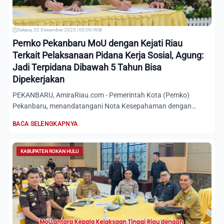
Selasa, 02 Desember 2025 | 00:00 WIB
Pemko Pekanbaru MoU dengan Kejati Riau
Terkait Pelaksanaan Pidana Kerja Sosial, Agung:
Jadi Terpidana Dibawah 5 Tahun Bisa
Dipekerjakan
PEKANBARU, AmiraRiau.com - Pemerintah Kota (Pemko)
Pekanbaru, menandatangani Nota Kesepahaman dengan
Kejaksaan Tinggi (K...
BACA SELENGKAPNYA
KABUPATEN ROKAN HULU