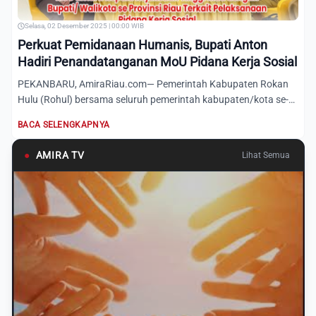
Selasa, 02 Desember 2025 | 00:00 WIB
Perkuat Pemidanaan Humanis, Bupati Anton
Hadiri Penandatanganan MoU Pidana Kerja Sosial
PEKANBARU, AmiraRiau.com— Pemerintah Kabupaten Rokan
Hulu (Rohul) bersama seluruh pemerintah kabupaten/kota se-
Provinsi...
BACA SELENGKAPNYA
●
AMIRA TV
Lihat Semua