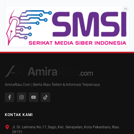
Ad
AmiraRiau.Com | Berita Riau Terkini & Informasi Terpercaya
KONTAK KAMI
Jl. Dr. Leimena No.17, Sago, Kec. Senapelan, Kota Pekanbaru, Riau
28151