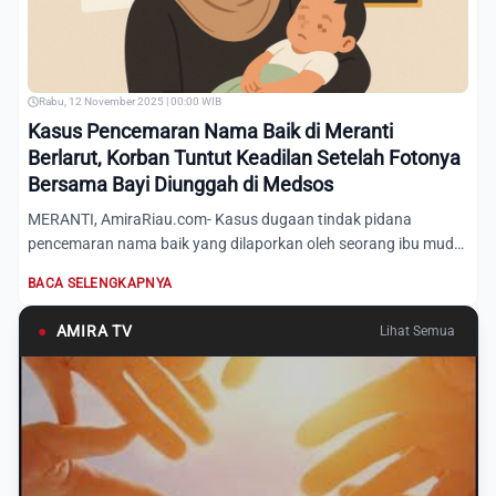
Rabu, 12 November 2025 | 00:00 WIB
Kasus Pencemaran Nama Baik di Meranti
Berlarut, Korban Tuntut Keadilan Setelah Fotonya
Bersama Bayi Diunggah di Medsos
MERANTI, AmiraRiau.com- Kasus dugaan tindak pidana
pencemaran nama baik yang dilaporkan oleh seorang ibu muda
di Kepulau...
BACA SELENGKAPNYA
●
AMIRA TV
Lihat Semua