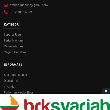
amirariauonline@gmail.com
0812-7036-4999
KATEGORI
Seputar Riau
Berita Nasional
Pemerintahan
Ragam Peristiwa
INFORMASI
Susunan Redaksi
Disclaimer
Info Iklan
Pedoman Media Siber