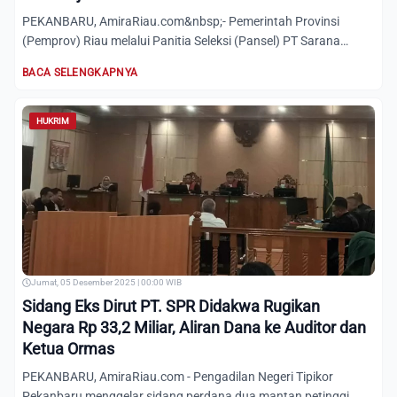
PEKANBARU, AmiraRiau.com&nbsp;- Pemerintah Provinsi
(Pemprov) Riau melalui Panitia Seleksi (Pansel) PT Sarana
Pembanguna...
BACA SELENGKAPNYA
HUKRIM
Jumat, 05 Desember 2025 | 00:00 WIB
Sidang Eks Dirut PT. SPR Didakwa Rugikan
Negara Rp 33,2 Miliar, Aliran Dana ke Auditor dan
Ketua Ormas
PEKANBARU, AmiraRiau.com - Pengadilan Negeri Tipikor
Pekanbaru menggelar sidang perdana dua mantan petinggi