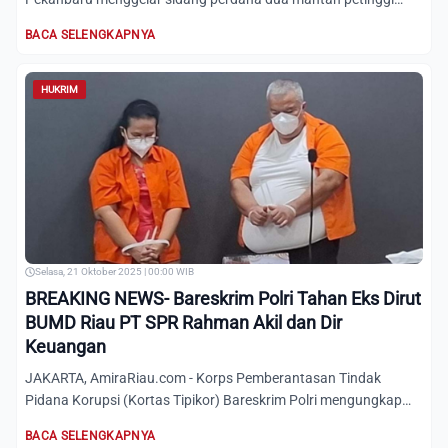
Badan Usaha...
BACA SELENGKAPNYA
HUKRIM
Selasa, 21 Oktober 2025 | 00:00 WIB
BREAKING NEWS- Bareskrim Polri Tahan Eks Dirut
BUMD Riau PT SPR Rahman Akil dan Dir
Keuangan
JAKARTA, AmiraRiau.com - Korps Pemberantasan Tindak
Pidana Korupsi (Kortas Tipikor) Bareskrim Polri mengungkap
kasus dug...
BACA SELENGKAPNYA