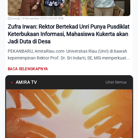
Jumat, 14 November 2025 | 00:00 WIB
Zufra Irwan: Rektor Bertekad Unri Punya Pusdiklat
Keterbukaan Informasi, Mahasiswa Kukerta akan
Jadi Duta di Desa
PEKANBARU, AmiraRiau.com- Universitas Riau (Unri) di bawah
kepemimpinan Rektor Prof. Dr. Sri Indarti, SE, MSi memperkuat...
BACA SELENGKAPNYA
●
AMIRA TV
Lihat Semua