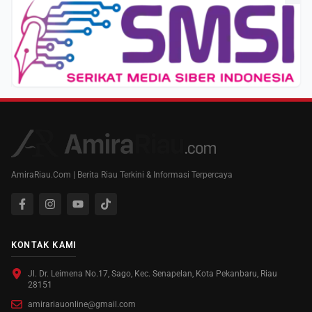
AmiraRiau.Com | Berita Riau Terkini & Informasi Terpercaya
KONTAK KAMI
Jl. Dr. Leimena No.17, Sago, Kec. Senapelan, Kota Pekanbaru, Riau
28151
amirariauonline@gmail.com