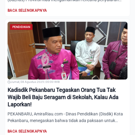
program bantu...
BACA SELENGKAPNYA
PENDIDIKAN
Jumat, 08 Agustus 2025 | 00:00 WIB
Kadisdik Pekanbaru Tegaskan Orang Tua Tak
Wajib Beli Baju Seragam di Sekolah, Kalau Ada
Laporkan!
PEKANBARU, AmiraRiau.com - Dinas Pendidikan (Disdik) Kota
Pekanbaru, menegaskan bahwa tidak ada paksaan untuk
membeli ba...
BACA SELENGKAPNYA