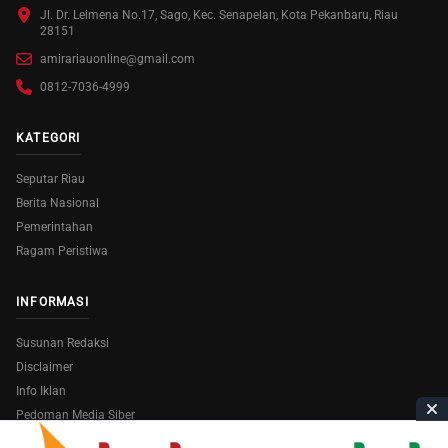
Jl. Dr. Leimena No.17, Sago, Kec. Senapelan, Kota Pekanbaru, Riau
28151
amirariauonline@gmail.com
0812-7036-4999
KATEGORI
Seputar Riau
Berita Nasional
Pemerintahan
Ragam Peristiwa
INFORMASI
Susunan Redaksi
Disclaimer
Info Iklan
Pedoman Media Siber