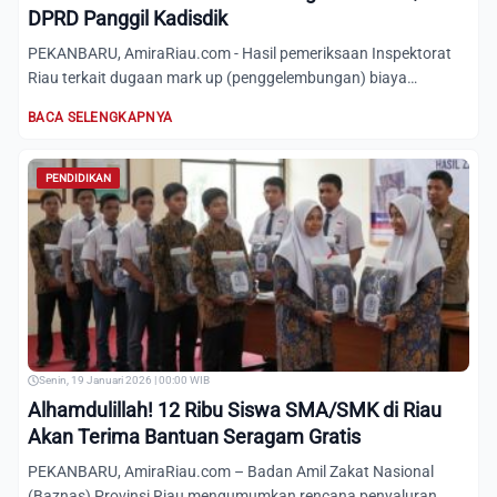
DPRD Panggil Kadisdik
PEKANBARU, AmiraRiau.com - Hasil pemeriksaan Inspektorat
Riau terkait dugaan mark up (penggelembungan) biaya
seragam sek...
BACA SELENGKAPNYA
PENDIDIKAN
Senin, 19 Januari 2026 | 00:00 WIB
Alhamdulillah! 12 Ribu Siswa SMA/SMK di Riau
Akan Terima Bantuan Seragam Gratis
PEKANBARU, AmiraRiau.com – Badan Amil Zakat Nasional
(Baznas) Provinsi Riau mengumumkan rencana penyaluran