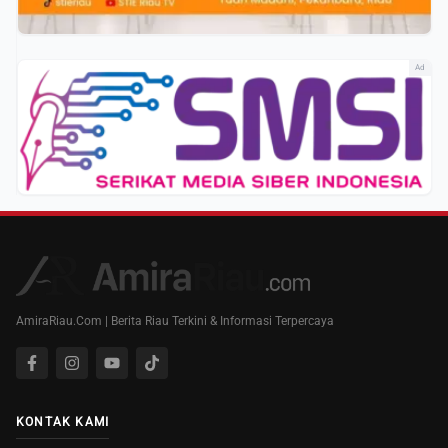
Ad
AmiraRiau.Com | Berita Riau Terkini & Informasi Terpercaya
KONTAK KAMI