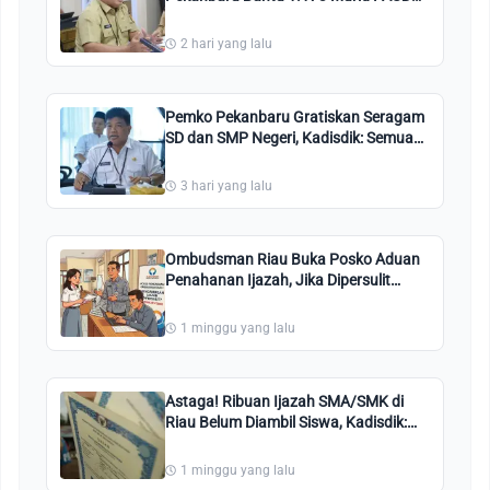
Negeri/Swasta
2 hari yang lalu
Pemko Pekanbaru Gratiskan Seragam
SD dan SMP Negeri, Kadisdik: Semua
Dapat, Mau Kaya atau Miskin
Diberikan
3 hari yang lalu
Ombudsman Riau Buka Posko Aduan
Penahanan Ijazah, Jika Dipersulit
Silahkan Lapor
1 minggu yang lalu
Astaga! Ribuan Ijazah SMA/SMK di
Riau Belum Diambil Siswa, Kadisdik:
Kami Pastikan Gratis
1 minggu yang lalu