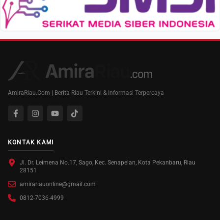
AmiraRiau.Com | Berita Riau Terkini & Informasi Terpercaya
KONTAK KAMI
Jl. Dr. Leimena No.17, Sago, Kec. Senapelan, Kota Pekanbaru, Riau
28151
amirariauonline@gmail.com
0812-7036-4999