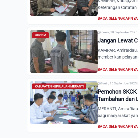
KAMPAR, &nbsp;Amir
Keterangan Catatan K
BACA SELENGKAPNYA
Kamis, 18 September 2025 
HUKRIM
Jangan Lewat Ca
KAMPAR, AmiraRiau.
memberikan pelayan
BACA SELENGKAPNYA
Senin, 15 September 2025 
KABUPATEN KEPULAUAN MERANTI
Pemohon SKCK M
Tambahan dan 
MERANTI, AmiraRiau.
bagi masyarakat yan
BACA SELENGKAPNYA