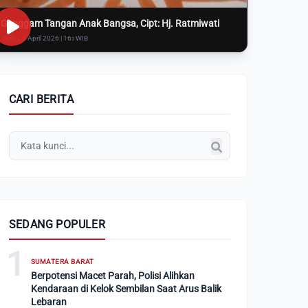
Genggam Tangan Anak Bangsa, Cipt: Hj. Ratmiwati
Rabu, 8 April 2026 | 16:i WIB
CARI BERITA
SEDANG POPULER
1
SUMATERA BARAT
Berpotensi Macet Parah, Polisi Alihkan
Kendaraan di Kelok Sembilan Saat Arus Balik
Lebaran