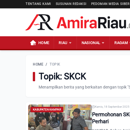
TENTANG KAMI
SUSUNAN REDAKSI
PEDOMAN MEDIA SIBER
HOME
RIAU
NASIONAL
RAGAM
HOME
/
TOPIK
Topik: SKCK
Menampilkan berita yang berkaitan dengan topik "
Kamis, 18 September 2025 
KABUPATEN KAMPAR
Permohonan SKC
Perhari