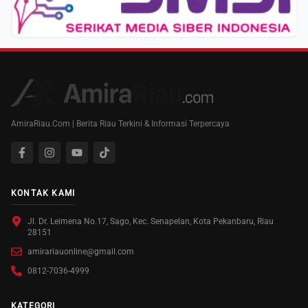
AmiraRiau.Com | Berita Riau Terkini & Informasi Terpercaya
KONTAK KAMI
Jl. Dr. Leimena No.17, Sago, Kec. Senapelan, Kota Pekanbaru, Riau
28151
amirariauonline@gmail.com
0812-7036-4999
KATEGORI