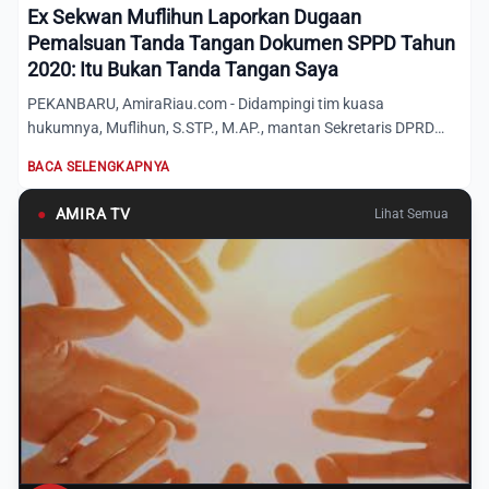
Ex Sekwan Muflihun Laporkan Dugaan
Pemalsuan Tanda Tangan Dokumen SPPD Tahun
2020: Itu Bukan Tanda Tangan Saya
PEKANBARU, AmiraRiau.com - Didampingi tim kuasa
hukumnya, Muflihun, S.STP., M.AP., mantan Sekretaris DPRD
Provinsi Riau...
BACA SELENGKAPNYA
●
AMIRA TV
Lihat Semua