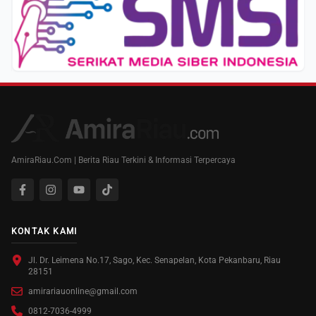
AmiraRiau.Com | Berita Riau Terkini & Informasi Terpercaya
KONTAK KAMI
Jl. Dr. Leimena No.17, Sago, Kec. Senapelan, Kota Pekanbaru, Riau
28151
amirariauonline@gmail.com
0812-7036-4999