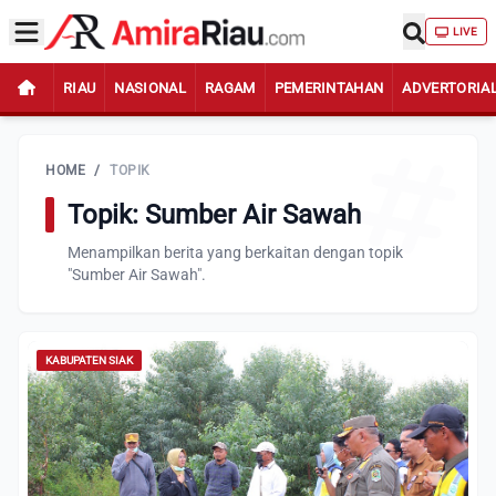
LIVE
RIAU
NASIONAL
RAGAM
PEMERINTAHAN
ADVERTORIA
HOME
/
TOPIK
Topik: Sumber Air Sawah
Menampilkan berita yang berkaitan dengan topik
"Sumber Air Sawah".
KABUPATEN SIAK