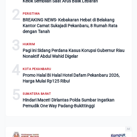
Kelok Sembilan Saat Arus Balik Lebaran
2
PERISTIWA
BREAKING NEWS- Kebakaran Hebat di Belakang
Kantor Camat Sukajadi Pekanbaru, 8 Rumah Rata
dengan Tanah
3
HUKRIM
Pagi ini Sidang Perdana Kasus Korupsi Gubernur Riau
Nonaktif Abdul Wahid Digelar
4
KOTA PEKANBARU
Promo Halal Bi Halal Hotel Dafam Pekanbaru 2026,
Harga Mulai Rp125 Ribu!
5
SUMATERA BARAT
Hindari Macet! Dirlantas Polda Sumbar Ingatkan
Pemudik One Way Padang-Bukittinggi
Ad