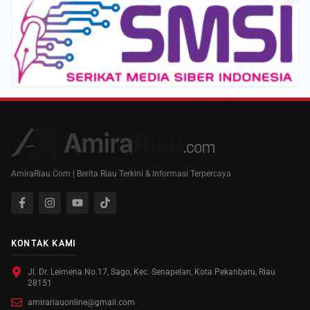
AmiraRiau.Com | Berita Riau Terkini & Informasi Terpercaya
KONTAK KAMI
Jl. Dr. Leimena No.17, Sago, Kec. Senapelan, Kota Pekanbaru, Riau
28151
amirariauonline@gmail.com