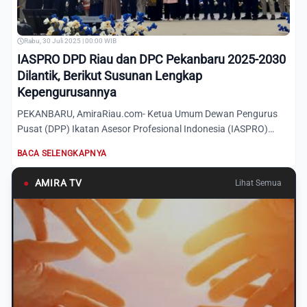
Rabu, 30 Juli 2025 | 00:00 WIB
IASPRO DPD Riau dan DPC Pekanbaru 2025-2030
Dilantik, Berikut Susunan Lengkap
Kepengurusannya
PEKANBARU, AmiraRiau.com- Ketua Umum Dewan Pengurus
Pusat (DPP) Ikatan Asesor Profesional Indonesia (IASPRO)
Irwan Usman...
BACA SELENGKAPNYA
●
AMIRA TV
Lihat Semua