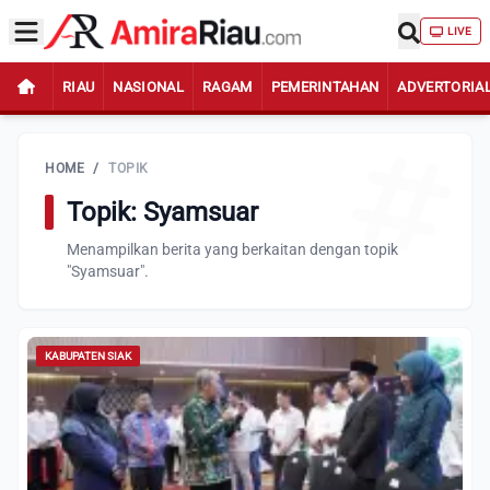
LIVE
RIAU
NASIONAL
RAGAM
PEMERINTAHAN
ADVERTORIA
HOME
/
TOPIK
Topik: Syamsuar
Menampilkan berita yang berkaitan dengan topik
"Syamsuar".
KABUPATEN SIAK