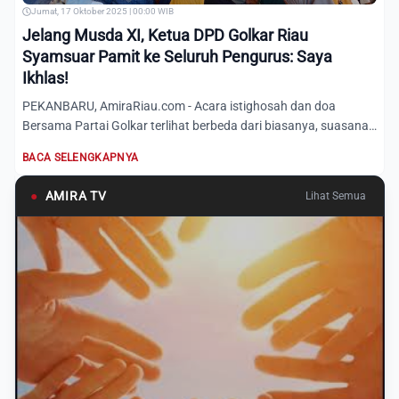
Jumat, 17 Oktober 2025 | 00:00 WIB
Jelang Musda XI, Ketua DPD Golkar Riau
Syamsuar Pamit ke Seluruh Pengurus: Saya
Ikhlas!
PEKANBARU, AmiraRiau.com - Acara istighosah dan doa
Bersama Partai Golkar terlihat berbeda dari biasanya, suasana
haru m...
BACA SELENGKAPNYA
●
AMIRA TV
Lihat Semua