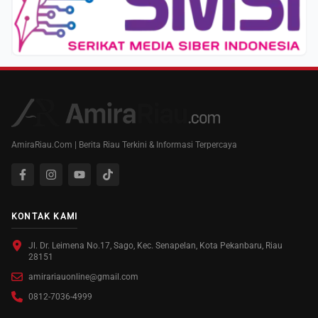
AmiraRiau.Com | Berita Riau Terkini & Informasi Terpercaya
KONTAK KAMI
Jl. Dr. Leimena No.17, Sago, Kec. Senapelan, Kota Pekanbaru, Riau
28151
amirariauonline@gmail.com
0812-7036-4999