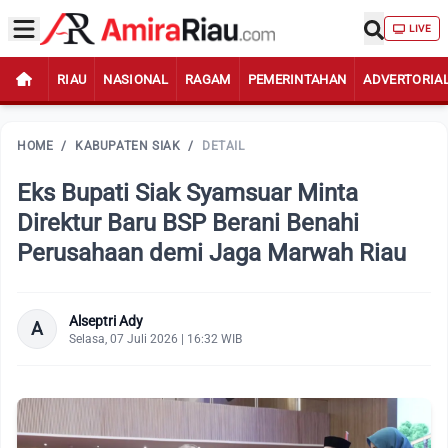
LIVE
RIAU
NASIONAL
RAGAM
PEMERINTAHAN
ADVERTORIA
HOME
/
KABUPATEN SIAK
/
DETAIL
Eks Bupati Siak Syamsuar Minta
Direktur Baru BSP Berani Benahi
Perusahaan demi Jaga Marwah Riau
Alseptri Ady
A
Selasa, 07 Juli 2026 | 16:32 WIB