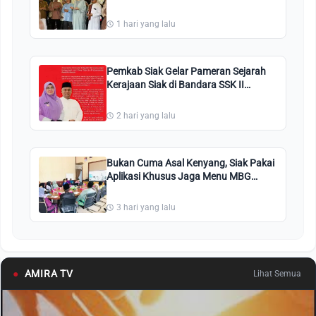
Vital Kesultanan Siak bagi Indonesia
1 hari yang lalu
Pemkab Siak Gelar Pameran Sejarah
Kerajaan Siak di Bandara SSK II
Pekanbaru
2 hari yang lalu
Bukan Cuma Asal Kenyang, Siak Pakai
Aplikasi Khusus Jaga Menu MBG
Tetap Enak dan Segar!
3 hari yang lalu
●
AMIRA TV
Lihat Semua