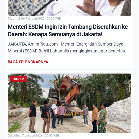
Jumat, 06 Februari 2026 | 00:00 WIB
Menteri ESDM Ingin Izin Tambang Diserahkan ke
Daerah: Kenapa Semuanya di Jakarta!
JAKARTA, AmiraRiau.com - Menteri Energi dan Sumber Daya
Mineral (ESDM) Bahlil Lahadalia menginginkan agar penerbitan
izi...
BACA SELENGKAPNYA
HUKRIM
Sabtu, 17 Januari 2026 | 00:00 WIB