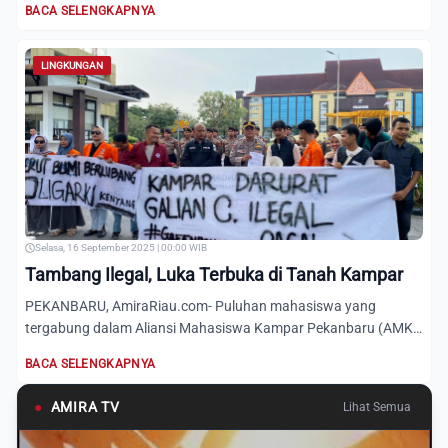
BACA SELENGKAPNYA
LINGKUNGAN
Selasa, 16 September 2025 | 00:00 WIB
Tambang Ilegal, Luka Terbuka di Tanah Kampar
PEKANBARU, AmiraRiau.com- Puluhan mahasiswa yang
tergabung dalam Aliansi Mahasiswa Kampar Pekanbaru (AMK-
P) turun ke jal...
BACA SELENGKAPNYA
●
AMIRA TV
Lihat Semua