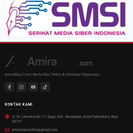
AmiraRiau.Com | Berita Riau Terkini & Informasi Terpercaya
KONTAK KAMI
Jl. Dr. Leimena No.17, Sago, Kec. Senapelan, Kota Pekanbaru, Riau
28151
amirariauonline@gmail.com