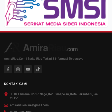
AmiraRiau.Com | Berita Riau Terkini & Informasi Terpercaya
KONTAK KAMI
Jl. Dr. Leimena No.17, Sago, Kec. Senapelan, Kota Pekanbaru, Riau
28151
amirariauonline@gmail.com