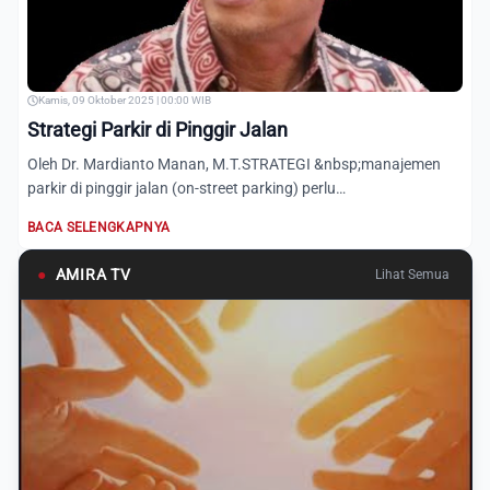
Kamis, 09 Oktober 2025 | 00:00 WIB
Strategi Parkir di Pinggir Jalan
Oleh Dr. Mardianto Manan, M.T.STRATEGI &nbsp;manajemen
parkir di pinggir jalan (on-street parking) perlu
mempertimbangka...
BACA SELENGKAPNYA
●
AMIRA TV
Lihat Semua