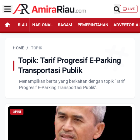
LIVE
RIAU
NASIONAL
RAGAM
PEMERINTAHAN
ADVERTORIA
HOME
/
TOPIK
Topik: Tarif Progresif E-Parking
Transportasi Publik
Menampilkan berita yang berkaitan dengan topik "Tarif
Progresif E-Parking Transportasi Publik".
OPINI