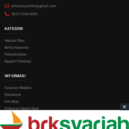
amirariauonline@gmail.com
0812-7036-4999
KATEGORI
Seputar Riau
Berita Nasional
Pemerintahan
Ragam Peristiwa
INFORMASI
Susunan Redaksi
Disclaimer
Info Iklan
Pedoman Media Siber