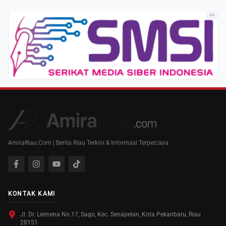
Ad
AmiraRiau.Com | Berita Riau Terkini & Informasi Terpercaya
KONTAK KAMI
Jl. Dr. Leimena No.17, Sago, Kec. Senapelan, Kota Pekanbaru, Riau
28151