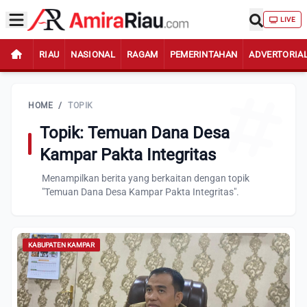
LIVE
RIAU
NASIONAL
RAGAM
PEMERINTAHAN
ADVERTORIA
HOME
/
TOPIK
Topik: Temuan Dana Desa
Kampar Pakta Integritas
Menampilkan berita yang berkaitan dengan topik
"Temuan Dana Desa Kampar Pakta Integritas".
KABUPATEN KAMPAR