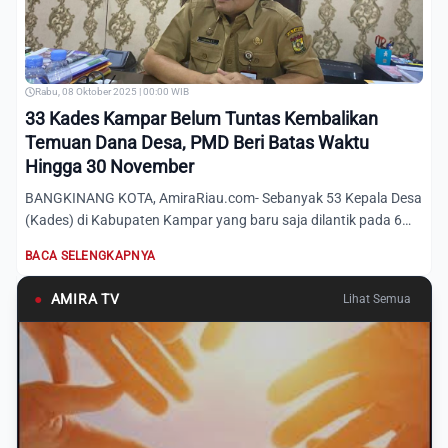
Rabu, 08 Oktober 2025 | 00:00 WIB
33 Kades Kampar Belum Tuntas Kembalikan
Temuan Dana Desa, PMD Beri Batas Waktu
Hingga 30 November
BANGKINANG KOTA, AmiraRiau.com- Sebanyak 53 Kepala Desa
(Kades) di Kabupaten Kampar yang baru saja dilantik pada 6
Septe...
BACA SELENGKAPNYA
●
AMIRA TV
Lihat Semua