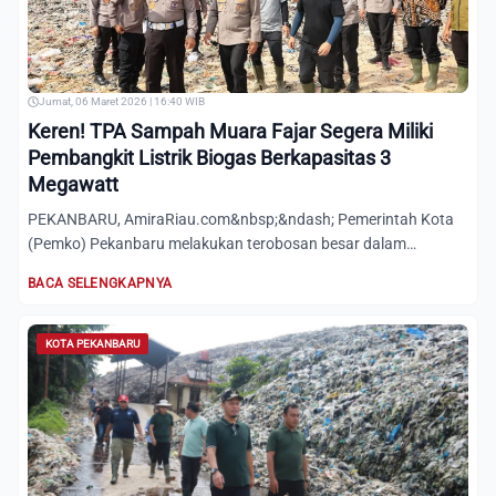
Jumat, 06 Maret 2026 | 16:40 WIB
Keren! TPA Sampah Muara Fajar Segera Miliki
Pembangkit Listrik Biogas Berkapasitas 3
Megawatt
PEKANBARU, AmiraRiau.com&nbsp;&ndash; Pemerintah Kota
(Pemko) Pekanbaru melakukan terobosan besar dalam
menangani krisis...
BACA SELENGKAPNYA
KOTA PEKANBARU