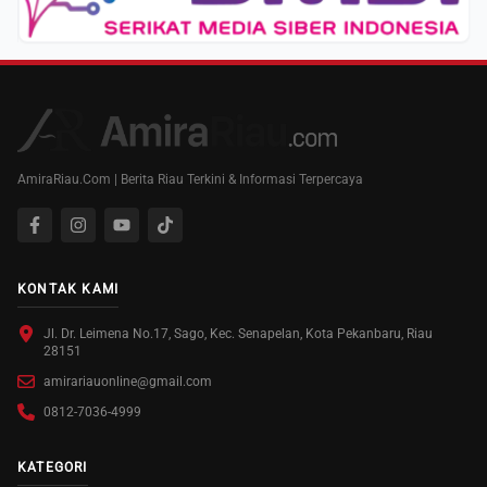
AmiraRiau.Com | Berita Riau Terkini & Informasi Terpercaya
KONTAK KAMI
Jl. Dr. Leimena No.17, Sago, Kec. Senapelan, Kota Pekanbaru, Riau
28151
amirariauonline@gmail.com
0812-7036-4999
KATEGORI