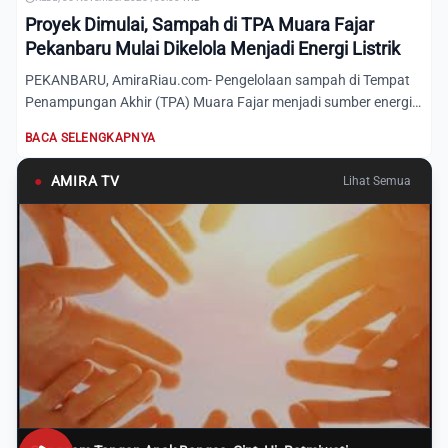
Proyek Dimulai, Sampah di TPA Muara Fajar
Pekanbaru Mulai Dikelola Menjadi Energi Listrik
PEKANBARU, AmiraRiau.com- Pengelolaan sampah di Tempat
Penampungan Akhir (TPA) Muara Fajar menjadi sumber energi
listrik...
BACA SELENGKAPNYA
●
AMIRA TV
Lihat Semua