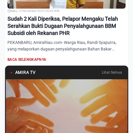
Rabu, 12 November 2025 | 00:00 WIB
Sudah 2 Kali Diperiksa, Pelapor Mengaku Telah
Serahkan Bukti Dugaan Penyalahgunaan BBM
Subsidi oleh Rekanan PHR
PEKANBARU, AmiraRiau.com- Warga Riau, Randi Syaputra,
yang melaporkan dugaan penyalahgunaan Bahan Bakar
Minyak (BBM) ber...
BACA SELENGKAPNYA
●
AMIRA TV
Lihat Semua