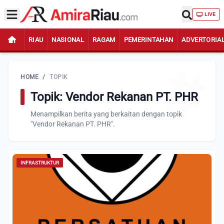
LIVE
RIAU
NASIONAL
RAGAM
PEMERINTAHAN
ADVERTORIA
HOME
/
TOPIK
Topik: Vendor Rekanan PT. PHR
Menampilkan berita yang berkaitan dengan topik
"Vendor Rekanan PT. PHR".
INFRASTRUKTUR