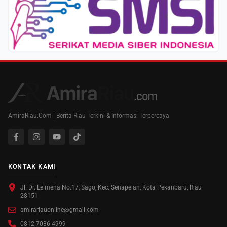
AmiraRiau.Com | Berita Riau Terkini & Informasi Terpercaya
KONTAK KAMI
Jl. Dr. Leimena No.17, Sago, Kec. Senapelan, Kota Pekanbaru, Riau
28151
amirariauonline@gmail.com
0812-7036-4999