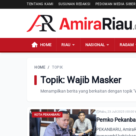
TENTANG KAMI
SUSUNAN REDAKSI
PEDOMAN MEDIA SIBER
HOME
RIAU
NASIONAL
RAGAM
HOME
/
TOPIK
Topik: Wajib Masker
Menampilkan berita yang berkaitan dengan topik "
Rabu, 23 Juli 2025 | 00:00
KOTA PEKANBARU
Pemko Pekanbar
PEKANBARU, AmiraRi