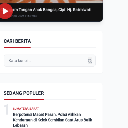
Genggam Tangan Anak Bangsa, Cipt: Hj. Ratmiwati
Rabu, 8 April 2026 | 16:i WIB
CARI BERITA
SEDANG POPULER
1
SUMATERA BARAT
Berpotensi Macet Parah, Polisi Alihkan
Kendaraan di Kelok Sembilan Saat Arus Balik
Lebaran