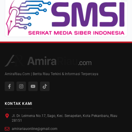
AmiraRiau.Com | Berita Riau Terkini & Informasi Terpercaya
KONTAK KAMI
Jl. Dr. Leimena No.17, Sago, Kec. Senapelan, Kota Pekanbaru, Riau
28151
amirariauonline@gmail.com