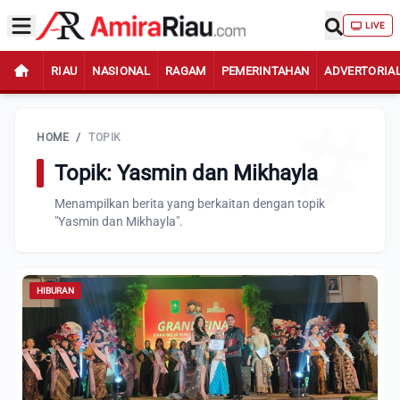
LIVE
RIAU
NASIONAL
RAGAM
PEMERINTAHAN
ADVERTORIA
HOME
/
TOPIK
Topik: Yasmin dan Mikhayla
Menampilkan berita yang berkaitan dengan topik
"Yasmin dan Mikhayla".
HIBURAN