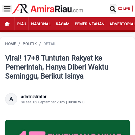
LIVE
RIAU
NASIONAL
RAGAM
PEMERINTAHAN
ADVERTORIA
HOME
/
POLITIK
/
DETAIL
Viral! 17+8 Tuntutan Rakyat ke
Pemerintah, Hanya Diberi Waktu
Seminggu, Berikut Isinya
administrator
A
Selasa, 02 September 2025 | 00:00 WIB