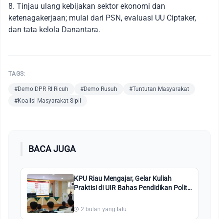
8. Tinjau ulang kebijakan sektor ekonomi dan
ketenagakerjaan; mulai dari PSN, evaluasi UU Ciptaker,
dan tata kelola Danantara.
TAGS:
#Demo DPR RI Ricuh
#Demo Rusuh
#Tuntutan Masyarakat
#Koalisi Masyarakat Sipil
BACA JUGA
KPU Riau Mengajar, Gelar Kuliah
Praktisi di UIR Bahas Pendidikan Politik
dan Tata Kelola Pemilu
2 bulan yang lalu