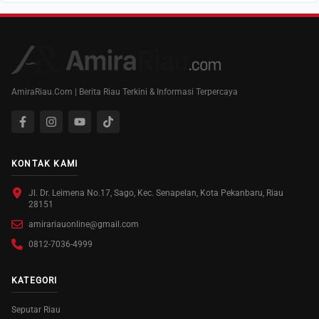
AmiraRiau.Com | Berita Riau Terkini & Informasi Terpercaya
KONTAK KAMI
Jl. Dr. Leimena No.17, Sago, Kec. Senapelan, Kota Pekanbaru, Riau
28151
amirariauonline@gmail.com
0812-7036-4999
KATEGORI
Seputar Riau