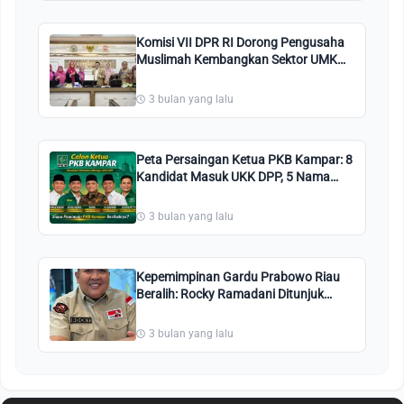
Komisi VII DPR RI Dorong Pengusaha
Muslimah Kembangkan Sektor UMKM
dan Ekraf
3 bulan yang lalu
Peta Persaingan Ketua PKB Kampar: 8
Kandidat Masuk UKK DPP, 5 Nama
Terpetakan Kuat
3 bulan yang lalu
Kepemimpinan Gardu Prabowo Riau
Beralih: Rocky Ramadani Ditunjuk
Nahkodai Organisasi
3 bulan yang lalu