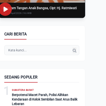
Genggam Tangan Anak Bangsa, Cipt: Hj. Ratmiwati
Rabu, 8 April 2026 | 16:i WIB
CARI BERITA
SEDANG POPULER
1
SUMATERA BARAT
Berpotensi Macet Parah, Polisi Alihkan
Kendaraan di Kelok Sembilan Saat Arus Balik
Lebaran