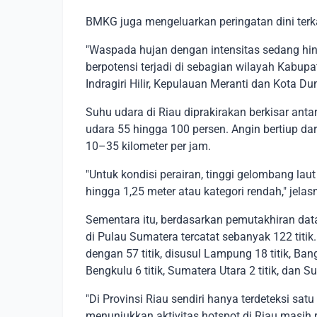
BMKG juga mengeluarkan peringatan dini terka
"Waspada hujan dengan intensitas sedang hing
berpotensi terjadi di sebagian wilayah Kabupat
Indragiri Hilir, Kepulauan Meranti dan Kota Dum
Suhu udara di Riau diprakirakan berkisar ant
udara 55 hingga 100 persen. Angin bertiup da
10–35 kilometer per jam.
"Untuk kondisi perairan, tinggi gelombang laut
hingga 1,25 meter atau kategori rendah," jelas
Sementara itu, berdasarkan pemutakhiran data
di Pulau Sumatera tercatat sebanyak 122 titi
dengan 57 titik, disusul Lampung 18 titik, Bangka
Bengkulu 6 titik, Sumatera Utara 2 titik, dan Su
"Di Provinsi Riau sendiri hanya terdeteksi satu
menunjukkan aktivitas hotspot di Riau masih r