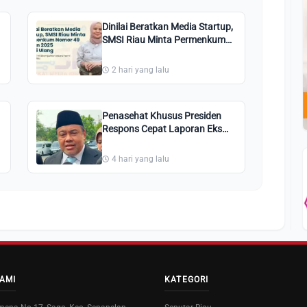
Dinilai Beratkan Media Startup,
SMSI Riau Minta Permenkum
Nomor 49 Tahun 2025 Dikaji
Ulang
2 hari yang lalu
Penasehat Khusus Presiden
Respons Cepat Laporan Eks
Karyawan Riau Pos Group,
Pastikan Akan Kawal Tuntutan
4 hari yang lalu
Pesangon
AMI
KATEGORI