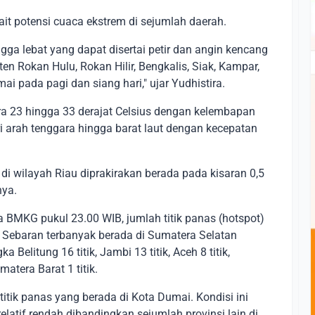
it potensi cuaca ekstrem di sejumlah daerah.
ga lebat yang dapat disertai petir dan angin kencang
en Rokan Hulu, Rokan Hilir, Bengkalis, Siak, Kampar,
ai pada pagi dan siang hari," ujar Yudhistira.
ara 23 hingga 33 derajat Celsius dengan kelembapan
ri arah tenggara hingga barat laut dengan kecepatan
 di wilayah Riau diprakirakan berada pada kisaran 0,5
nya.
 BMKG pukul 23.00 WIB, jumlah titik panas (hotspot)
k. Sebaran terbanyak berada di Sumatera Selatan
 Belitung 16 titik, Jambi 13 titik, Aceh 8 titik,
matera Barat 1 titik.
 titik panas yang berada di Kota Dumai. Kondisi ini
elatif rendah dibandingkan sejumlah provinsi lain di