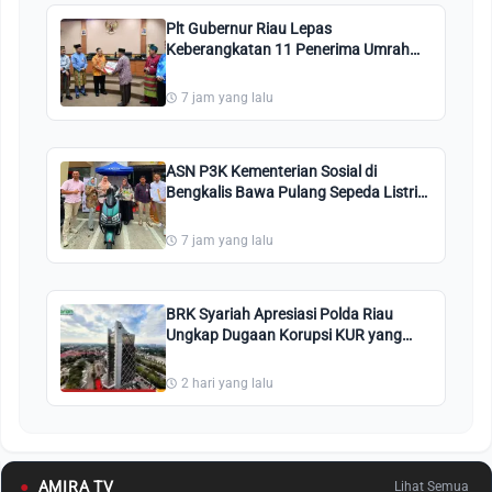
Plt Gubernur Riau Lepas
Keberangkatan 11 Penerima Umrah
Program CSR BRK Syariah dan PT Riau
Petroleum
7 jam yang lalu
ASN P3K Kementerian Sosial di
Bengkalis Bawa Pulang Sepeda Listrik
dari Program Bedelau BRK Syariah
7 jam yang lalu
BRK Syariah Apresiasi Polda Riau
Ungkap Dugaan Korupsi KUR yang
Dilaporkan Sejak 2024
2 hari yang lalu
●
AMIRA TV
Lihat Semua