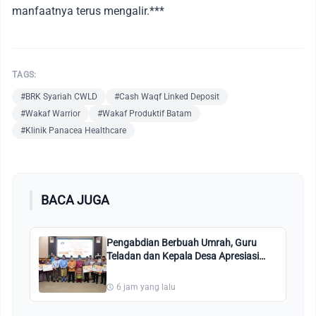
manfaatnya terus mengalir.***
TAGS:
#BRK Syariah CWLD
#Cash Waqf Linked Deposit
#Wakaf Warrior
#Wakaf Produktif Batam
#Klinik Panacea Healthcare
BACA JUGA
Pengabdian Berbuah Umrah, Guru
Teladan dan Kepala Desa Apresiasi
Program CSR BRK Syariah
6 jam yang lalu