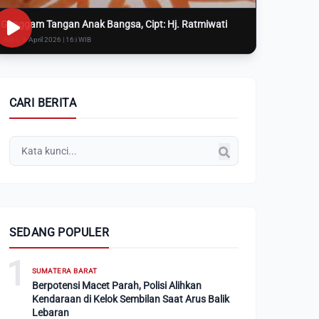
Genggam Tangan Anak Bangsa, Cipt: Hj. Ratmiwati
Rabu, 8 April 2026 | 16:i WIB
CARI BERITA
SEDANG POPULER
1
SUMATERA BARAT
Berpotensi Macet Parah, Polisi Alihkan
Kendaraan di Kelok Sembilan Saat Arus Balik
Lebaran