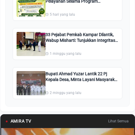
Pelayanan Selama Program
Pembebasan Pajak Kendaraan
Bermotor
5 hari yang lalu
33 Pejabat Pemkab Kampar Dilantik,
Wabup Misharti: Tunjukkan Integritas
dan Tingkatkan Pelayanan Publik
1 minggu yang lalu
Bupati Ahmad Yuzar Lantik 22 Pj
Kepala Desa, Minta Layani Masyarakat
dengan Integritas
2 minggu yang lalu
●
AMIRA TV
Lihat Semua