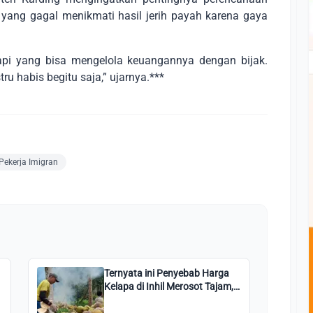
 yang gagal menikmati hasil jerih payah karena gaya
tapi yang bisa mengelola keuangannya dengan bijak.
ru habis begitu saja,” ujarnya.***
Pekerja Imigran
Ternyata ini Penyebab Harga
Kelapa di Inhil Merosot Tajam,
Petani Diharap Bersabar