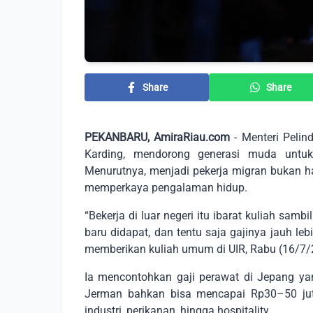
Share
Share
PEKANBARU, AmiraRiau.com
- Menteri Pelin
Karding, mendorong generasi muda untuk 
Menurutnya, menjadi pekerja migran bukan ha
memperkaya pengalaman hidup.
“Bekerja di luar negeri itu ibarat kuliah sa
baru didapat, dan tentu saja gajinya jauh leb
memberikan kuliah umum di UIR, Rabu (16/7/
Ia mencontohkan gaji perawat di Jepang ya
Jerman bahkan bisa mencapai Rp30–50 juta.
industri, perikanan, hingga hospitality.