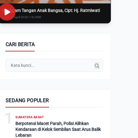
Genggam Tangan Anak Bangsa, Cipt: Hj. Ratmiwati
Rabu, 8 April 2026 | 16:i WIB
CARI BERITA
SEDANG POPULER
1
SUMATERA BARAT
Berpotensi Macet Parah, Polisi Alihkan
Kendaraan di Kelok Sembilan Saat Arus Balik
Lebaran