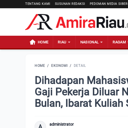
TENTANG KAMI
SUSUNAN REDAKSI
PEDOMAN MEDIA SIBER
HOME
RIAU
NASIONAL
RAGAM
HOME
/
EKONOMI
/
DETAIL
Dihadapan Mahasisw
Gaji Pekerja Diluar 
Bulan, Ibarat Kuliah
administrator
A