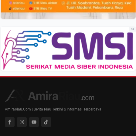
Ad
AmiraRiau.Com | Berita Riau Terkini & Informasi Terpercaya