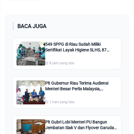
BACA JUGA
549 SPPG di Riau Sudah Miliki
Sertifikat Layak Higiene SLHS, 87
Persen dari Jumlah Total SPPG
8 jam yang lalu
Plt Gubernur Riau Terima Audiensi
Menteri Besar Perlis Malaysia,
Hubungan Berkaitan Dengan Budaya
dan Wisata
1 hari yang lalu
Plt Gubri Lobi Menteri PU Bangun
Jembatan Siak V dan Flyover Garuda
Sakti Pakai APBN