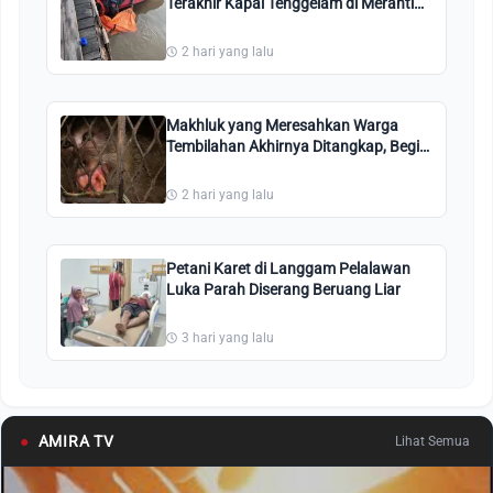
Terakhir Kapal Tenggelam di Meranti
Ditemukan
2 hari yang lalu
Makhluk yang Meresahkan Warga
Tembilahan Akhirnya Ditangkap, Begini
Penampakannya
2 hari yang lalu
Petani Karet di Langgam Pelalawan
Luka Parah Diserang Beruang Liar
3 hari yang lalu
●
AMIRA TV
Lihat Semua