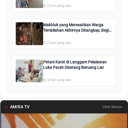
2 hari yang lalu
Makhluk yang Meresahkan Warga
Tembilahan Akhirnya Ditangkap, Begini
Penampakannya
2 hari yang lalu
Petani Karet di Langgam Pelalawan
Luka Parah Diserang Beruang Liar
3 hari yang lalu
●
AMIRA TV
Lihat Semua