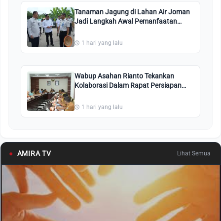
Tanaman Jagung di Lahan Air Joman
Jadi Langkah Awal Pemanfaatan
Calon Lapas Minimum Security
Asahan
1 hari yang lalu
Wabup Asahan Rianto Tekankan
Kolaborasi Dalam Rapat Persiapan
HUT Ke-81 RI
1 hari yang lalu
●
AMIRA TV
Lihat Semua