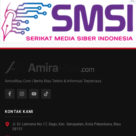
Ad
AmiraRiau.Com | Berita Riau Terkini & Informasi Terpercaya
KONTAK KAMI
Jl. Dr. Leimena No.17, Sago, Kec. Senapelan, Kota Pekanbaru, Riau
28151