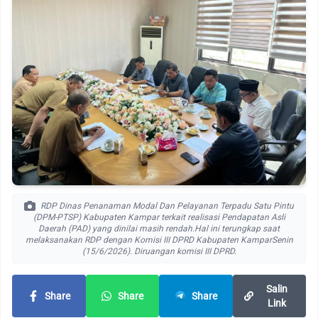
RDP Dinas Penanaman Modal Dan Pelayanan Terpadu Satu Pintu
(DPM-PTSP) Kabupaten Kampar terkait realisasi Pendapatan Asli
Daerah (PAD) yang dinilai masih rendah.Hal ini terungkap saat
melaksanakan RDP dengan Komisi III DPRD Kabupaten KamparSenin
(15/6/2026). Diruangan komisi III DPRD.
Salin
Share
Share
Share
Link