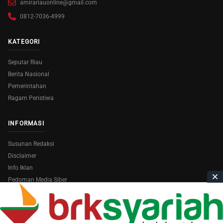
amirariauonline@gmail.com
0812-7036-4999
KATEGORI
Seputar Riau
Berita Nasional
Pemerintahan
Ragam Peristiwa
INFORMASI
Susunan Redaksi
Disclaimer
Info Iklan
Pedoman Media Siber
Copyright © 2026
AmiraRiau.com
. All Rights Reserved.