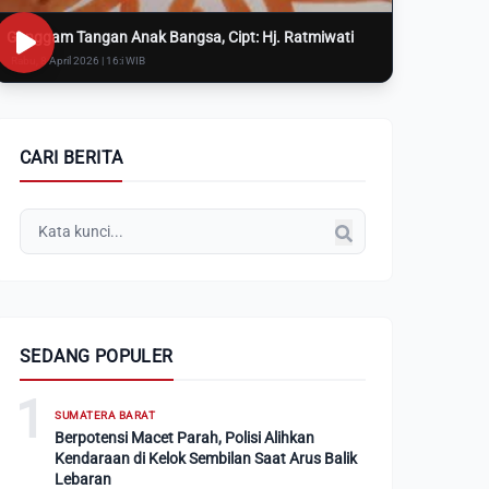
Genggam Tangan Anak Bangsa, Cipt: Hj. Ratmiwati
Rabu, 8 April 2026 | 16:i WIB
CARI BERITA
SEDANG POPULER
1
SUMATERA BARAT
Berpotensi Macet Parah, Polisi Alihkan
Kendaraan di Kelok Sembilan Saat Arus Balik
Lebaran