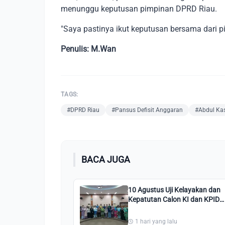
menunggu keputusan pimpinan DPRD Riau.
"Saya pastinya ikut keputusan bersama dari 
Penulis: M.Wan
TAGS:
#DPRD Riau
#Pansus Defisit Anggaran
#Abdul Ka
BACA JUGA
10 Agustus Uji Kelayakan dan
Kepatutan Calon KI dan KPID
Riau, Diwajibkan Berpakaian
Rapi dan Sopan
1 hari yang lalu