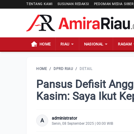
TENTANG KAMI
SUSUNAN REDAKSI
PEDOMAN MEDIA SIBER
HOME
RIAU
NASIONAL
RAGAM
HOME
/
DPRD RIAU
/
DETAIL
Pansus Defisit Angga
Kasim: Saya Ikut K
administrator
A
Senin, 08 September 2025 | 00:00 WIB