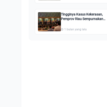
Tingginya Kasus Kekerasan,
Pemprov Riau Sempurnakan
Perda Perlindungan
Perempuan
1 bulan yang lalu