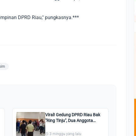
pimpinan DPRD Riau," pungkasnya.***
sim
Viral! Gedung DPRD Riau Bak
"Ring Tinju", Dua Anggota
Dewan dan Pendukung Adu
Jotos Saat Rapat Banggar
3 minggu yang lalu