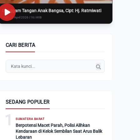
Genggam Tangan Anak Bangsa, Cipt: Hj. Ratmiwati
Rabu, 8 April 2026 | 16:i WIB
CARI BERITA
SEDANG POPULER
1
SUMATERA BARAT
Berpotensi Macet Parah, Polisi Alihkan
Kendaraan di Kelok Sembilan Saat Arus Balik
Lebaran