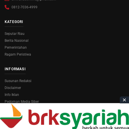
0812-7036-4999
KATEGORI
Seputar Riau
Berita Nasional
Pemerintahan
Ragam Peristiwa
INFORMASI
Susunan Redaksi
Disclaimer
Info Iklan
Pedoman Media Siber
Copyright © 2026
AmiraRiau.com
. All Rights Reserved.