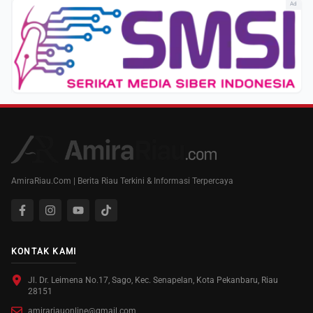
Ad
AmiraRiau.Com | Berita Riau Terkini & Informasi Terpercaya
KONTAK KAMI
Jl. Dr. Leimena No.17, Sago, Kec. Senapelan, Kota Pekanbaru, Riau
28151
amirariauonline@gmail.com