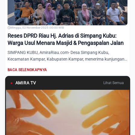
Minggu, 02 November 2025 | 00:00 WIB
Reses DPRD Riau Hj. Adrias di Simpang Kubu:
Warga Usul Menara Masjid & Pengaspalan Jalan
SIMPANG KUBU, AmiraRiau.com- Desa Simpang Kubu,
Kecamatan Kampar, Kabupaten Kampar, menerima kunjungan
kerja dalam rangk...
BACA SELENGKAPNYA
●
AMIRA TV
Lihat Semua