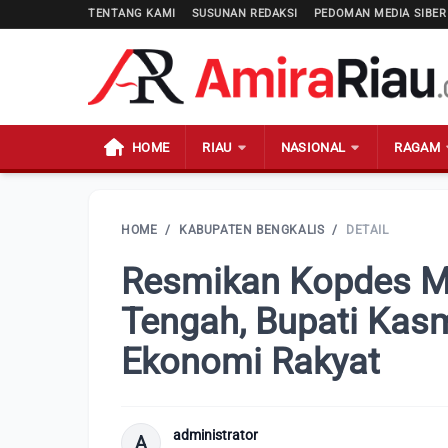
TENTANG KAMI
SUSUNAN REDAKSI
PEDOMAN MEDIA SIBER
HOME
RIAU
NASIONAL
RAGAM
HOME
/
KABUPATEN BENGKALIS
/
DETAIL
Resmikan Kopdes Me
Tengah, Bupati Kas
Ekonomi Rakyat
administrator
A