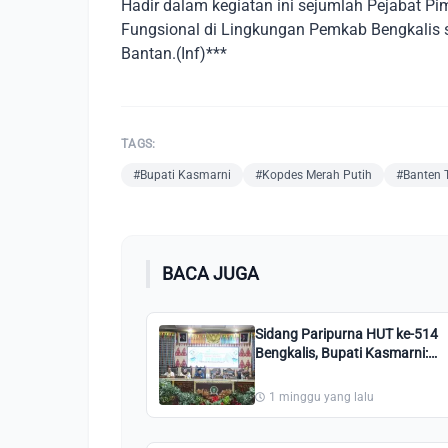
Hadir dalam kegiatan ini sejumlah Pejabat P
Fungsional di Lingkungan Pemkab Bengkalis 
Bantan.(Inf)***
TAGS:
#Bupati Kasmarni
#Kopdes Merah Putih
#Banten 
BACA JUGA
Sidang Paripurna HUT ke-514
Bengkalis, Bupati Kasmarni:
Persatuan Adalah Kekuatan
Kita
1 minggu yang lalu