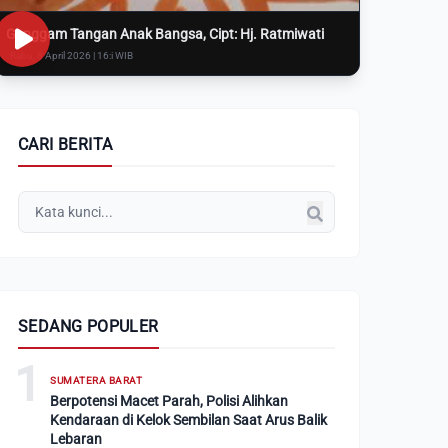
Genggam Tangan Anak Bangsa, Cipt: Hj. Ratmiwati
Rabu, 8 April 2026 | 16:i WIB
CARI BERITA
SEDANG POPULER
1
SUMATERA BARAT
Berpotensi Macet Parah, Polisi Alihkan
Kendaraan di Kelok Sembilan Saat Arus Balik
Lebaran