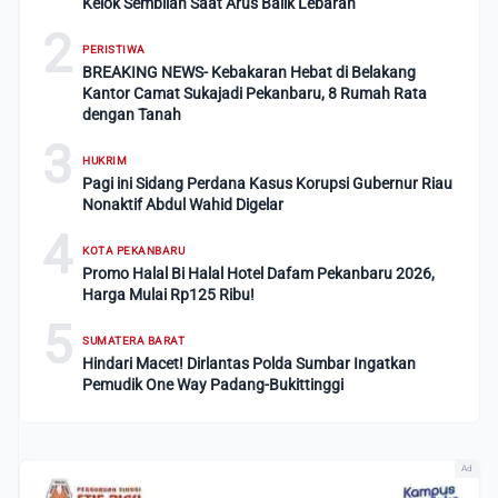
Kelok Sembilan Saat Arus Balik Lebaran
2
PERISTIWA
BREAKING NEWS- Kebakaran Hebat di Belakang
Kantor Camat Sukajadi Pekanbaru, 8 Rumah Rata
dengan Tanah
3
HUKRIM
Pagi ini Sidang Perdana Kasus Korupsi Gubernur Riau
Nonaktif Abdul Wahid Digelar
4
KOTA PEKANBARU
Promo Halal Bi Halal Hotel Dafam Pekanbaru 2026,
Harga Mulai Rp125 Ribu!
5
SUMATERA BARAT
Hindari Macet! Dirlantas Polda Sumbar Ingatkan
Pemudik One Way Padang-Bukittinggi
Ad