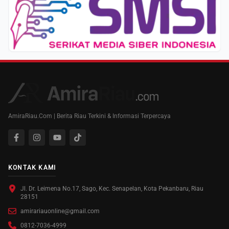
AmiraRiau.Com | Berita Riau Terkini & Informasi Terpercaya
KONTAK KAMI
Jl. Dr. Leimena No.17, Sago, Kec. Senapelan, Kota Pekanbaru, Riau
28151
amirariauonline@gmail.com
0812-7036-4999