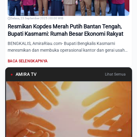
Selasa, 23 September 2025 | 00:00 WIB
Resmikan Kopdes Merah Putih Bantan Tengah,
Bupati Kasmarni: Rumah Besar Ekonomi Rakyat
BENGKALIS, AmiraRiau.com- Bupati Bengkalis Kasmarni
meresmikan dan membuka operasional kantor dan gerai usaha
Koperasi D...
BACA SELENGKAPNYA
●
AMIRA TV
Lihat Semua