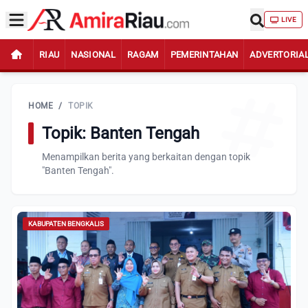
LIVE
RIAU
NASIONAL
RAGAM
PEMERINTAHAN
ADVERTORIA
HOME
/
TOPIK
Topik: Banten Tengah
Menampilkan berita yang berkaitan dengan topik
"Banten Tengah".
KABUPATEN BENGKALIS