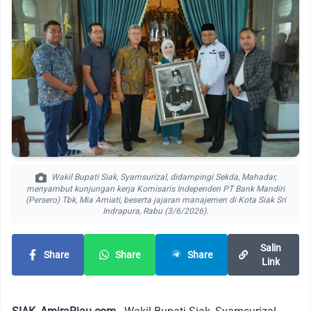
Wakil Bupati Siak, Syamsurizal, didampingi Sekda, Mahadar,
menyambut kunjungan kerja Komisaris Independen PT Bank Mandiri
(Persero) Tbk, Mia Amiati, beserta jajaran manajemen di Kota Siak Sri
Indrapura, Rabu (3/6/2026).
Salin
Share
Share
Share
Link