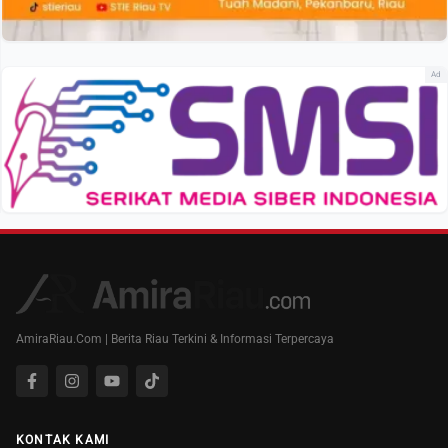
Ad
AmiraRiau.Com | Berita Riau Terkini & Informasi Terpercaya
KONTAK KAMI