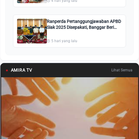
4 hari yang lalu
Ranperda Pertanggungjawaban APBD
Siak 2025 Disepakati, Banggar Beri
Catatan Khusus
5 hari yang lalu
●
AMIRA TV
Lihat Semua