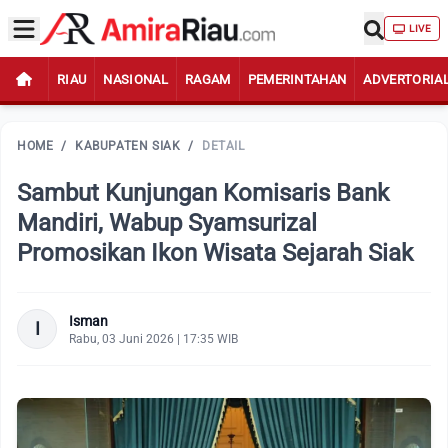
LIVE
RIAU
NASIONAL
RAGAM
PEMERINTAHAN
ADVERTORIA
HOME
/
KABUPATEN SIAK
/
DETAIL
Sambut Kunjungan Komisaris Bank
Mandiri, Wabup Syamsurizal
Promosikan Ikon Wisata Sejarah Siak
Isman
I
Rabu, 03 Juni 2026 | 17:35 WIB