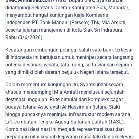
SIAK, AmiraRiau.com
- Wakil Bupati Siak, Syamsurizal,
didampingi Sekretaris Daerah Kabupaten Siak, Mahadar,
menyambut hangat kunjungan kerja Komisaris
Independen PT Bank Mandiri (Persero) Tbk, Mia Amiati,
beserta jajaran manajemen di Kota Siak Sri Indrapura,
Rabu (3/6/2026).
Kedatangan rombongan petinggi salah satu bank terbesar
di Indonesia ini bertujuan untuk meninjau secara langsung
potensi destinasi wisata, tata ruang, serta warisan sejarah
yang dimiliki oleh daerah berjuluk Negeri Istana tersebut.
Dalam momentum kunjungan itu, Syamsurizal secara
khusus mendampingi Mia Amiati menelusuri sejumlah
destinasi unggulan. Rute dimulai dari kompleks cagar
budaya Istana Asserayah Al Hasyimiah (Istana Siak)
hingga puncaknya meninjau infrastruktur modern sarana
Lift Jembatan Tengku Agung Sultanah Latifah (TASL).
Kombinasi destinasi ini menjadi representasi kuat dari
perpaduan nilai sejarah kejayaan masa lalu dan akselerasi