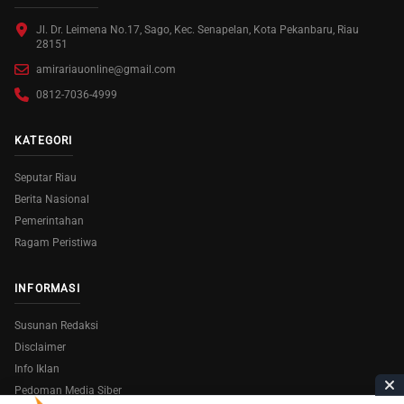
Jl. Dr. Leimena No.17, Sago, Kec. Senapelan, Kota Pekanbaru, Riau
28151
amirariauonline@gmail.com
0812-7036-4999
KATEGORI
Seputar Riau
Berita Nasional
Pemerintahan
Ragam Peristiwa
INFORMASI
Susunan Redaksi
Disclaimer
Info Iklan
Pedoman Media Siber