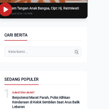
Genggam Tangan Anak Bangsa, Cipt: Hj. Ratmiwati
Rabu, 8 April 2026 | 16:i WIB
CARI BERITA
SEDANG POPULER
1
SUMATERA BARAT
Berpotensi Macet Parah, Polisi Alihkan
Kendaraan di Kelok Sembilan Saat Arus Balik
Lebaran