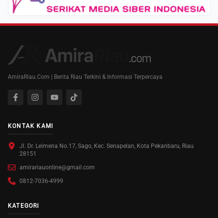
AmiraRiau.Com | Berita Riau Terkini & Informasi Terpercaya
KONTAK KAMI
Jl. Dr. Leimena No.17, Sago, Kec. Senapelan, Kota Pekanbaru, Riau
28151
amirariauonline@gmail.com
0812-7036-4999
KATEGORI