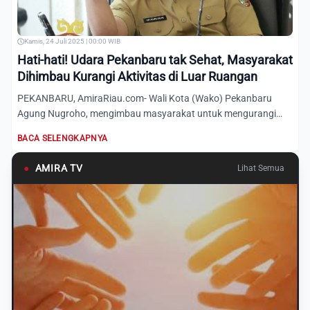
Kamis, 24 Juli 2025 | 00:00 WIB
Hati-hati! Udara Pekanbaru tak Sehat, Masyarakat
Dihimbau Kurangi Aktivitas di Luar Ruangan
PEKANBARU, AmiraRiau.com- Wali Kota (Wako) Pekanbaru
Agung Nugroho, mengimbau masyarakat untuk mengurangi
aktivitas di l...
BACA SELENGKAPNYA
●
AMIRA TV
Lihat Semua