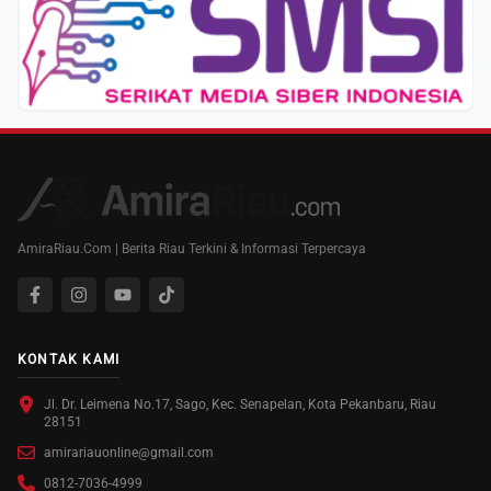
AmiraRiau.Com | Berita Riau Terkini & Informasi Terpercaya
KONTAK KAMI
Jl. Dr. Leimena No.17, Sago, Kec. Senapelan, Kota Pekanbaru, Riau
28151
amirariauonline@gmail.com
0812-7036-4999