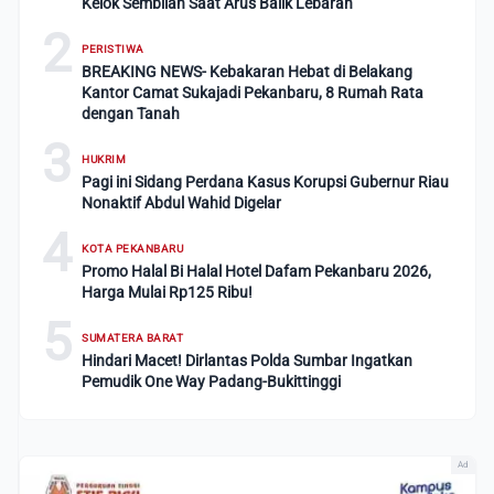
Kelok Sembilan Saat Arus Balik Lebaran
2
PERISTIWA
BREAKING NEWS- Kebakaran Hebat di Belakang
Kantor Camat Sukajadi Pekanbaru, 8 Rumah Rata
dengan Tanah
3
HUKRIM
Pagi ini Sidang Perdana Kasus Korupsi Gubernur Riau
Nonaktif Abdul Wahid Digelar
4
KOTA PEKANBARU
Promo Halal Bi Halal Hotel Dafam Pekanbaru 2026,
Harga Mulai Rp125 Ribu!
5
SUMATERA BARAT
Hindari Macet! Dirlantas Polda Sumbar Ingatkan
Pemudik One Way Padang-Bukittinggi
Ad