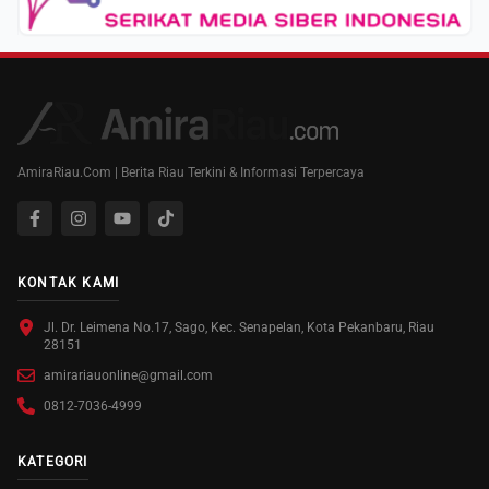
AmiraRiau.Com | Berita Riau Terkini & Informasi Terpercaya
KONTAK KAMI
Jl. Dr. Leimena No.17, Sago, Kec. Senapelan, Kota Pekanbaru, Riau
28151
amirariauonline@gmail.com
0812-7036-4999
KATEGORI